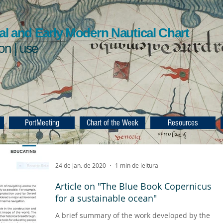
l and Early Modern Nautical Chart
ion | use
PortMeeting
Chart of the Week
Resources
24 de jan. de 2020
1 min de leitura
Article on "The Blue Book Copernicus
for a sustainable ocean"
A brief summary of the work developed by the