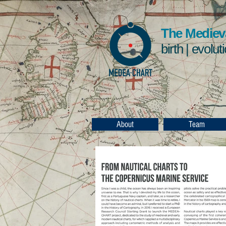
The Medieva
birth | evolut
About
Team