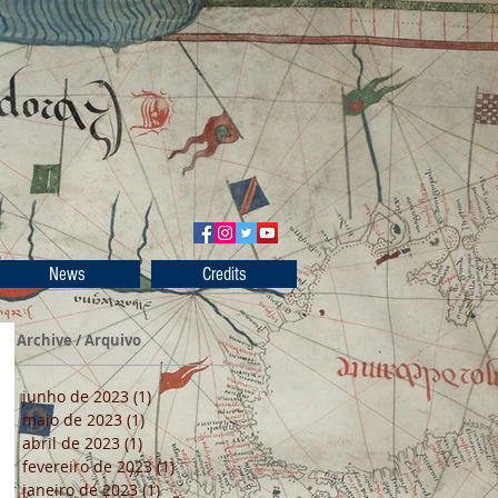
News
Credits
Archive / Arquivo
junho de 2023
(1)
1 post
maio de 2023
(1)
1 post
abril de 2023
(1)
1 post
fevereiro de 2023
(1)
1 post
janeiro de 2023
(1)
1 post