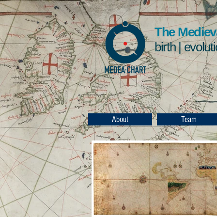
The Medieva
birth | evolut
About
Team