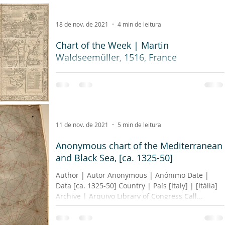
Data c. 1523 Country | País Spain | Espanha
Archive | Arquivo Royal Library of Turin...
18 de nov. de 2021
4 min de leitura
Chart of the Week | Martin
Waldseemüller, 1516, France
Author | Autor Martin Waldseemüller Date | Data
1516 Country | País Duchy of Lorraine, now
France Archive | Arquivo Library of Congress...
11 de nov. de 2021
5 min de leitura
Anonymous chart of the Mediterranean
and Black Sea, [ca. 1325-50]
Author | Autor Anonymous | Anónimo Date |
Data [ca. 1325-50] Country | País [Italy] | [Itália]
Archive | Arquivo Library of Congress Call...