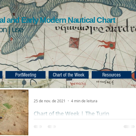
l and Early Modern Nautical Chart
ion | use
PortMeeting
Chart of the Week
Resources
25 de nov. de 2021
4 min de leitura
Chart of the Week | The Turin
Planisphere, c. 1523, Spain
Author | Autor Unknown | Desconhecido Date |