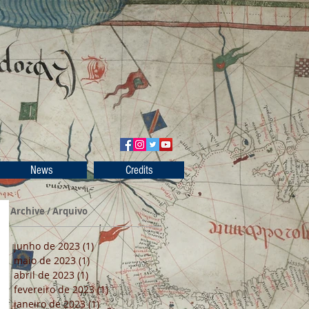
News
Credits
Archive / Arquivo
junho de 2023
(1)
1 post
maio de 2023
(1)
1 post
abril de 2023
(1)
1 post
fevereiro de 2023
(1)
1 post
janeiro de 2023
(1)
1 post