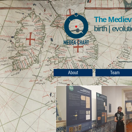
The Medieva
birth | evolut
About
Team