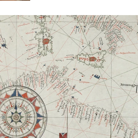
The launch of the final exhibition of the Medea-
Chart project took place at the Hydrographic
Institute in Lisbon, on the 18th of May,...