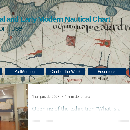
l and Early Modern Nautical Chart
ion | use
PortMeeting
Chart of the Week
Resources
1 de jun. de 2023
1 min de leitura
Opening of the exhibition "What is a
nautical chart really?", Hydrographic
Institute, Lisbon