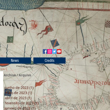
News
Credits
Archive / Arquivo
junho de 2023
(1)
1 post
maio de 2023
(1)
1 post
abril de 2023
(1)
1 post
fevereiro de 2023
(1)
1 post
janeiro de 2023
(1)
1 post