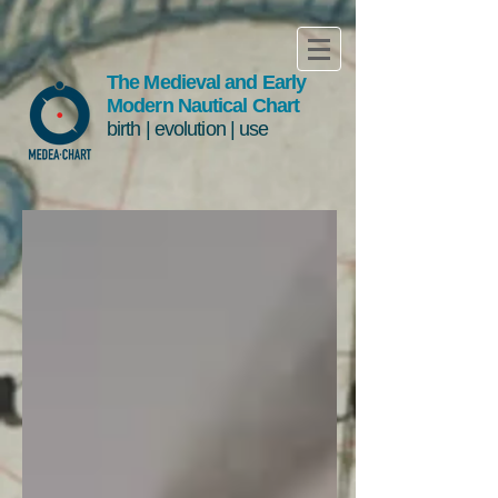
The Medieval and Early
Modern Nautical Chart
birth | evolution | use