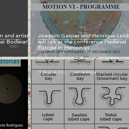
 and artists
Joaquim Gaspar and Henrique Leit
c at Bodleian
will talk at the conference Medieval
Europe in Motion VI
11 de jul. de 2022
1 min de leitura