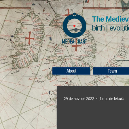
The Medieva
birth | evolut
About
Team
29 de nov. de 2022
1 min de leitura