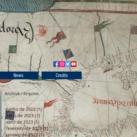
News
Credits
Archive / Arquivo
junho de 2023
(1)
1 post
maio de 2023
(1)
1 post
abril de 2023
(1)
1 post
fevereiro de 2023
(1)
1 post
janeiro de 2023
(1)
1 post