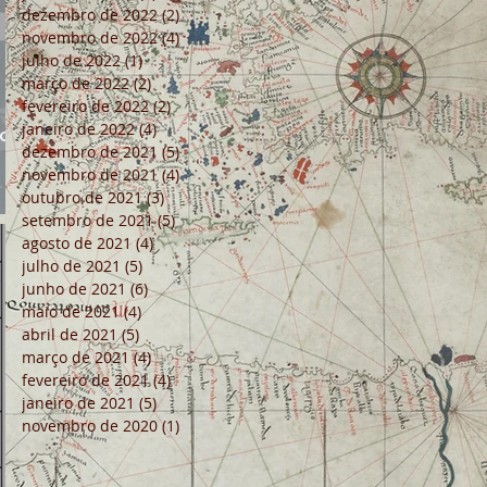
dezembro de 2022
(2)
2 posts
novembro de 2022
(4)
4 posts
julho de 2022
(1)
1 post
março de 2022
(2)
2 posts
fevereiro de 2022
(2)
2 posts
janeiro de 2022
(4)
4 posts
ão
dezembro de 2021
(5)
5 posts
novembro de 2021
(4)
4 posts
outubro de 2021
(3)
3 posts
setembro de 2021
(5)
5 posts
agosto de 2021
(4)
4 posts
julho de 2021
(5)
5 posts
junho de 2021
(6)
6 posts
maio de 2021
(4)
4 posts
abril de 2021
(5)
5 posts
março de 2021
(4)
4 posts
fevereiro de 2021
(4)
4 posts
janeiro de 2021
(5)
5 posts
novembro de 2020
(1)
1 post