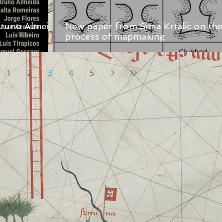
 Bruno Almeida
New paper from Sima Krtalic on th
process of mapmaking
1
2
3
4
5