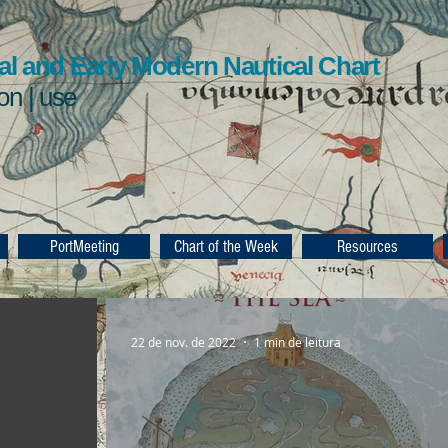
l and Early Modern Nautical Chart
ion | use
PortMeeting
Chart of the Week
Resources
22 de nov. de 2022
1 min de leitura