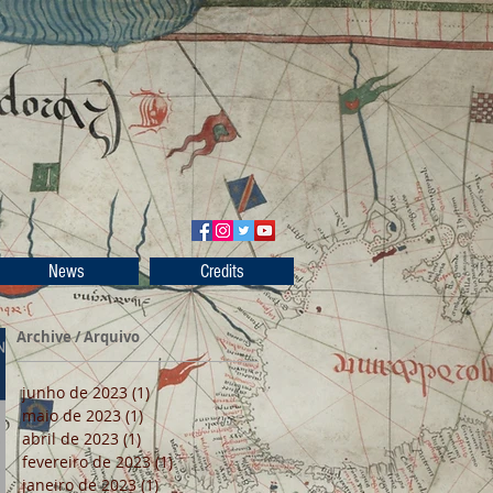
News
Credits
Archive / Arquivo
junho de 2023
(1)
1 post
maio de 2023
(1)
1 post
abril de 2023
(1)
1 post
fevereiro de 2023
(1)
1 post
janeiro de 2023
(1)
1 post