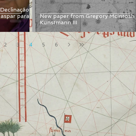
 Declinação
aspar para o
New paper from Gregory McIntosh
Kunstmann III
2
3
4
5
6