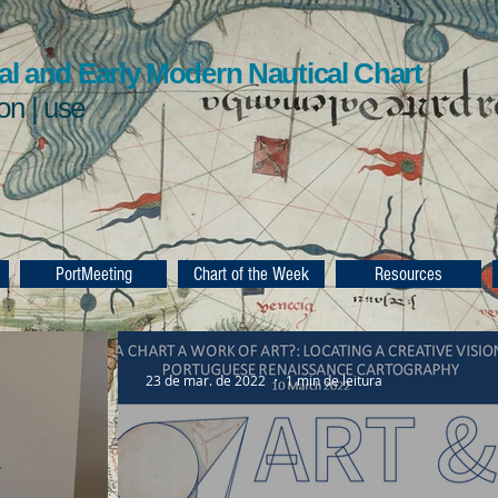
l and Early Modern Nautical Chart
ion | use
PortMeeting
Chart of the Week
Resources
23 de mar. de 2022
1 min de leitura