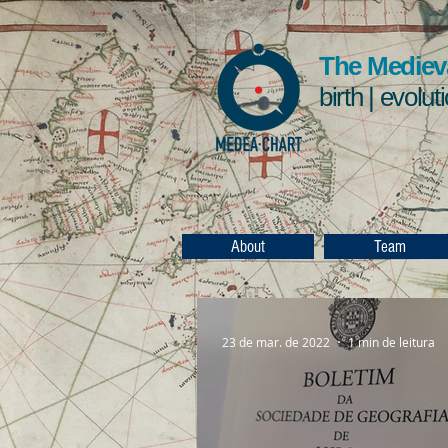
The Medieva
birth | evolut
About
Team
23 de mar. de 2022
1 min de leitura