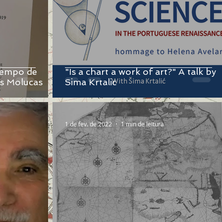
 tempo de
"Is a chart a work of art?" A talk by
as Molucas
Sima Krtalic
1 de fev. de 2022
1 min de leitura