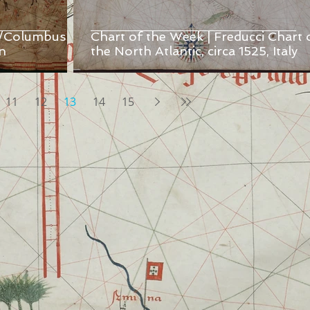
is/Columbus
Chart of the Week | Freducci Chart 
n
the North Atlantic, circa 1525, Italy
11
12
13
14
15