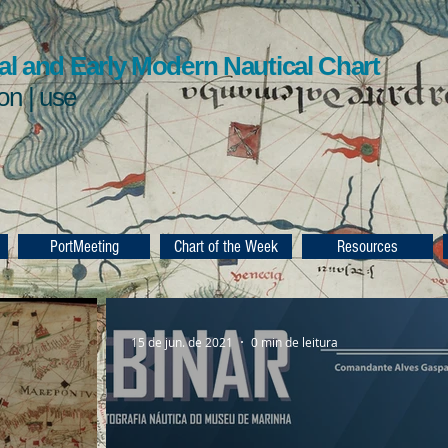
l and Early Modern Nautical Chart
ion | use
PortMeeting
Chart of the Week
Resources
15 de jun. de 2021
0 min de leitura