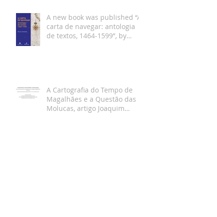
A new book was published “A
carta de navegar: antologia
de textos, 1464-1599”, by
Bruno Almeida
A Cartografia do Tempo de
Magalhães e a Questão das
Molucas, artigo Joaquim
Gaspar
Hi-Phi seminar From cognitive
maps to nautical charts with
Joaquim Gaspar and Klaus
Gartner Dec 19th
Entrevista Joaquim Gaspar