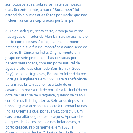
sumptuosos atlas, sobrevivem até aos nossos 
dias. Recentemente, o nome "Buccaneer" foi 
estendido a outros atlas feitos por Hacke que não 
incluem as cartas capturadas por Sharpe.
A Union Jack que, nesta carta, drapeja ao vento 
nas águas em redor de Mumbai não só assinala o 
porto como possessão inglesa, mas também 
pressagia a sua futura importância como sede do 
Império Britânico na Índia. Originalmente um 
grupo de sete pequenas ilhas cercadas por 
baixios pantanosos, com um porto natural de 
águas profundas chamado Bom Bahia ('Good 
Bay') pelos portugueses, Bombaim foi cedida por 
Portugal à Inglaterra em 1661. Esta transferência 
para mãos britânicas foi resultado de um 
casamento real: a cidade portuária foi incluída no 
dote de Catarina de Bragança, quando se casou 
com Carlos II da Inglaterra. Sete anos depois, a 
Coroa Inglesa arrendou o porto à Companhia das 
Índias Orientais que, por sua vez, construiu um 
cais, uma alfândega e fortificações. Apesar dos 
ataques de líderes locais e dos holandeses, o 
porto cresceu rapidamente e, em 1687, a 
Companhia das Índias Orientais fez de Bombaim a 