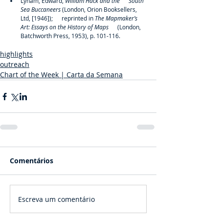
Lynam, Edward, 
William Hack and the      South 
Sea Buccaneers
 (London, Orion Booksellers, 
Ltd, [1946]);      reprinted in 
The Mapmaker’s 
Art: Essays on the History of Maps
      (London, 
Batchworth Press, 1953), p. 101-116.
highlights
outreach
Chart of the Week | Carta da Semana
Comentários
Escreva um comentário