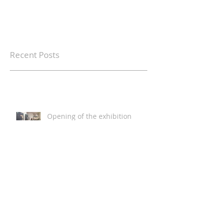
Recent Posts
Opening of the exhibition
"What is a nautical chart
really?", Hydrographic
Institute, Lisbon
Fotografias do lançamento do
livro Cartografia de
Magalhães, Academia da
Marinha, Lisboa