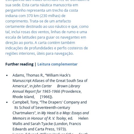
sua sede. Esta carta náutica manuscrita em 
pergaminho representa um trecho da costa 
indiana com 370 km (230 milhas) de 
comprimento. Trata-se de um artefacto 
certamente destinado ao uso náutico e que, como 
tal, inclui rosas dos ventos, linhas de rumo e uma 
escala de latitudes para guiar os navegantes em 
direção ao porto. A carta contém também 
indicações de profundidades e perfis costeiros de 
regiões interiores, úteis para navegação.
Further reading | 
Leitura complementar
Adams, Thomas R., “William Hack's      
Manuscript Atlases of the Great South Sea of 
America”, in 
John Carter      Brown Library 
Annual Report for 1965-1966
 (Providence, 
Rhode Island,      [1966]).
Campbell, Tony, “The Drapers' Company and    
  Its School of Seventeenth-century 
Chartmakers”, in 
My Head Is a Map: Essays and 
Memoirs in Honour of R. V. Tooley
, ed.      Helen 
Wallis and Sarah Tyacke (London, Francis      
Edwards and Carta Press, 1973).