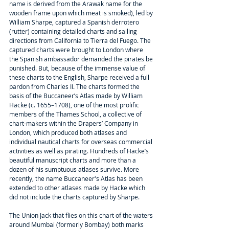
name is derived from the Arawak name for the 
wooden frame upon which meat is smoked), led by 
William Sharpe, captured a Spanish derrotero 
(rutter) containing detailed charts and sailing 
directions from California to Tierra del Fuego. The 
captured charts were brought to London where 
the Spanish ambassador demanded the pirates be 
punished. But, because of the immense value of 
these charts to the English, Sharpe received a full 
pardon from Charles II. The charts formed the 
basis of the Buccaneer’s Atlas made by William 
Hacke (c. 1655–1708), one of the most prolific 
members of the Thames School, a collective of 
chart-makers within the Drapers’ Company in 
London, which produced both atlases and 
individual nautical charts for overseas commercial 
activities as well as pirating. Hundreds of Hacke’s 
beautiful manuscript charts and more than a 
dozen of his sumptuous atlases survive. More 
recently, the name Buccaneer's Atlas has been 
extended to other atlases made by Hacke which 
did not include the charts captured by Sharpe.
The Union Jack that flies on this chart of the waters 
around Mumbai (formerly Bombay) both marks 