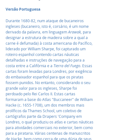
Versão Portuguesa
Durante 1680-82, num ataque de bucaneiros 
ingleses (bucaneiro, isto é, corsário, é um nome 
derivado da palavra, em linguagem 
Arawak,
 para 
designar a estrutura de madeira sobre a qual a 
carne é defumada) à costa americana do Pacífico, 
liderado por William Sharpe, foi capturado um 
roteiro espanhol contendo cartas náuticas 
detalhadas e instruções de navegação para a 
costa entre a Califórnia e a 
Tierra del Fuego
. Essas 
cartas foram levadas para Londres, por exigência 
do embaixador espanhol para que os piratas 
fossem punidos. No entanto, considerando o seu 
grande valor para os ingleses, Sharpe foi 
perdoado pelo Rei Carlos II. Estas cartas 
formaram a base do Atlas "Buccaneer" de William 
Hacke (c. 1655-1708), um dos membros mais 
prolíficos da Thames School, um coletivo de 
cartógrafos parte da Drapers 'Company em 
Londres, o qual produziu os atlas e cartas náuticas 
para atividades comerciais no exterior, bem como 
para a pirataria. Várias centenas de manuscritos 
de Hacke, bem como cerca de uma dúzia de seus 