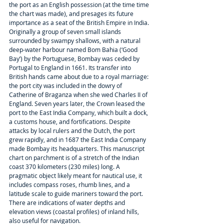
the port as an English possession (at the time time 
the chart was made), and presages its future 
importance as a seat of the British Empire in India. 
Originally a group of seven small islands 
surrounded by swampy shallows, with a natural 
deep-water harbour named Bom Bahia (‘Good 
Bay’) by the Portuguese, Bombay was ceded by 
Portugal to England in 1661. Its transfer into 
British hands came about due to a royal marriage: 
the port city was included in the dowry of 
Catherine of Braganza when she wed Charles II of 
England. Seven years later, the Crown leased the 
port to the East India Company, which built a dock, 
a customs house, and fortifications. Despite 
attacks by local rulers and the Dutch, the port 
grew rapidly, and in 1687 the East India Company 
made Bombay its headquarters. This manuscript 
chart on parchment is of a stretch of the Indian 
coast 370 kilometers (230 miles) long. A 
pragmatic object likely meant for nautical use, it 
includes compass roses, rhumb lines, and a 
latitude scale to guide mariners toward the port. 
There are indications of water depths and 
elevation views (coastal profiles) of inland hills, 
also useful for navigation.