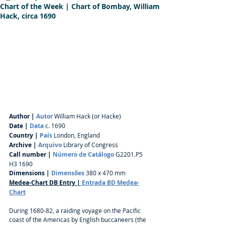
Chart of the Week | Chart of Bombay, William
Hack, circa 1690
Author | 
Autor
 William Hack (or Hacke)
Date | 
Data
 c. 1690
Country | 
País
London, England
Archive | 
Arquivo
 Library of Congress
Call number | 
Número de Catálogo
G2201.P5 
H3 1690
Dimensions | 
Dimensões
 380 x 470 mm
Medea-Chart DB Entry |
 Entrada BD
 Medea-
Chart
During 1680-82, a raiding voyage on the Pacific 
coast of the Americas by English buccaneers (the 