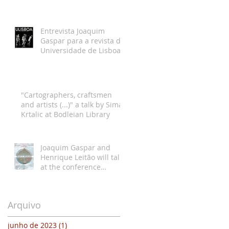
Klaus Gartner Dec 19th
Entrevista Joaquim
Gaspar para a revista da
Universidade de Lisboa
"Cartographers, craftsmen
and artists (...)" a talk by Sima
Krtalic at Bodleian Library
Joaquim Gaspar and
Henrique Leitão will talk
at the conference
Medieval Europe in
Motion VI
Arquivo
junho de 2023
(1)
1 post