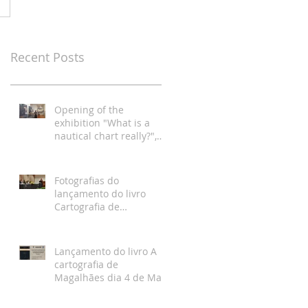
Recent Posts
Opening of the
exhibition "What is a
nautical chart really?",
Hydrographic Institute,
Lisbon
Fotografias do
lançamento do livro
Cartografia de
Magalhães, Academia da
Marinha, Lisboa
Lançamento do livro A
cartografia de
Magalhães dia 4 de Maio
na Academia da
Marinha