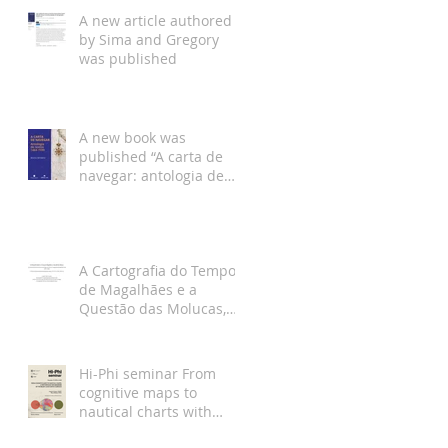
A new article authored
by Sima and Gregory
was published
A new book was
published “A carta de
navegar: antologia de
textos, 1464-1599”, by
Bruno Almeida
A Cartografia do Tempo
de Magalhães e a
Questão das Molucas,
artigo Joaquim Gaspar
Hi-Phi seminar From
cognitive maps to
nautical charts with
Joaquim Gaspar and