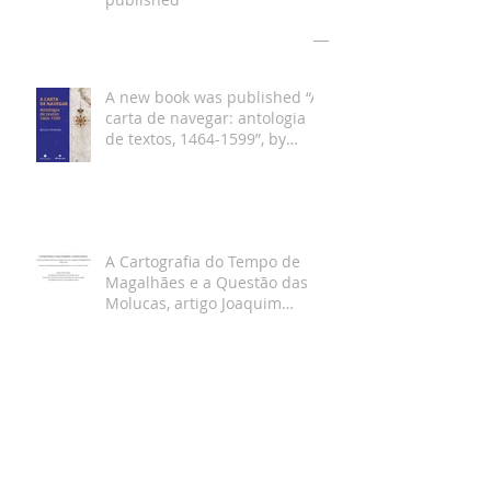
Arquivo
A new book was published “A
carta de navegar: antologia
de textos, 1464-1599”, by
Bruno Almeida
A Cartografia do Tempo de
Magalhães e a Questão das
Molucas, artigo Joaquim
Gaspar
Hi-Phi seminar From cognitive
maps to nautical charts with
Joaquim Gaspar and Klaus
Gartner Dec 19th