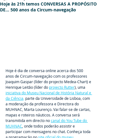
Hoje às 21h temos CONVERSAS A PROPÓSITO
DE... 500 anos da Circum-navegação
Hoje é dia de conversa online acerca dos 500 
anos de Circum-navegação com os professores 
Joaquim Gaspar (líder do projecto Medea-Chart) e 
Henrique Leitão (líder do 
projecto Rutter
), uma 
iniciativa do Museu Nacional de História Natural e 
da Ciência,
 parte da Universidade de Lisboa, com 
a moderação da professora e Directora do 
MUHNAC, Marta Lourenço. Vai falar-se de cartas, 
mapas e roteiros náuticos. A conversa será 
transmitida em directo no 
canal do You Tube do 
MUHNAC
, onde todos poderão assistir e 
participar com mensagens no chat. Conheça toda 
a programação no 
site oficial do museu.