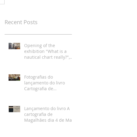
Recent Posts
Opening of the
exhibition "What is a
nautical chart really?",
Hydrographic Institute,
Lisbon
Fotografias do
lançamento do livro
Cartografia de
Magalhães, Academia da
Marinha, Lisboa
Lançamento do livro A
cartografia de
Magalhães dia 4 de Maio
na Academia da
Marinha