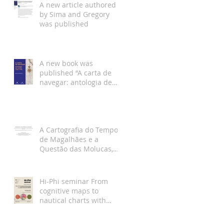
A new article authored
by Sima and Gregory
was published
A new book was
published “A carta de
navegar: antologia de
textos, 1464-1599”, by
Bruno Almeida
A Cartografia do Tempo
de Magalhães e a
Questão das Molucas,
artigo Joaquim Gaspar
Hi-Phi seminar From
cognitive maps to
nautical charts with
Joaquim Gaspar and
Klaus Gartner Dec 19th