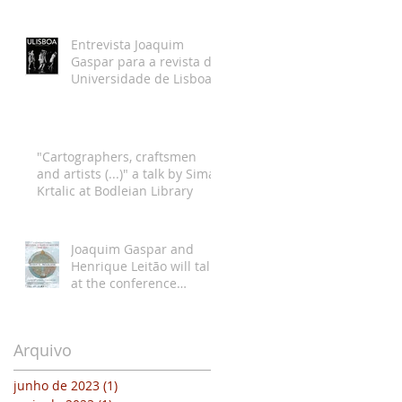
Entrevista Joaquim
Gaspar para a revista da
Universidade de Lisboa
"Cartographers, craftsmen
and artists (...)" a talk by Sima
Krtalic at Bodleian Library
Joaquim Gaspar and
Henrique Leitão will talk
at the conference
Medieval Europe in
Motion VI
Arquivo
junho de 2023
(1)
1 post